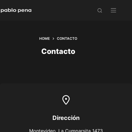
Skip
to
content
HOME
CONTACTO
Contacto
Dirección​
Montevideo, La Cumparsita 1473