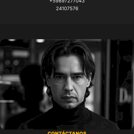
+59897277043
24107576
CONTÁCTANOS