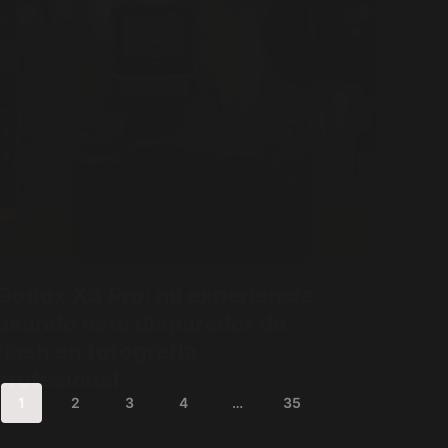
FOTOGRAFÍA
,
TECNOLOGÍA
Godox X3 Pro: mi experiencia
usando este disparador de
flash en fotografía
profesional
1
2
3
4
…
35