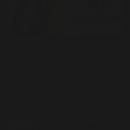
Llevo más de 25 años con la cámara en la
mano, y si algo aprendí en todo ese tiempo
es que fotografiar un desfile o un book de
modelo no se parece en nada a fotografiar
un cumpleaños o un…
PABLO PENA
JULIO 14, 2026
FOTOGRAFÍA
,
TECNOLOGÍA
Godox X3 Pro: mi experiencia usando
este disparador de flash en fotografía
profesional