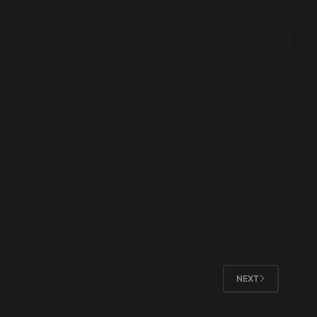
Ser fotógrafo de famosos va mucho más
allá de capturar una imagen. Es estar
presente en momentos únicos, trabajar bajo
presión, adaptarse a diferentes escenarios
y contar historias que, muchas veces,
terminan formando parte de la historia del
espectáculo, la…
PABLO PENA
JULIO 2, 2026
NEXT