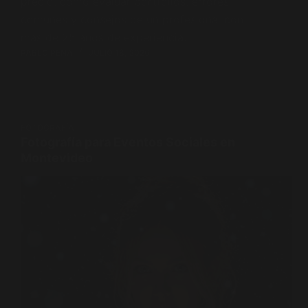
precio, cómo evaluar portfolios, errores
comunes y consejos de un profesional con
más de 25 años de experiencia.
PABLO PENA
JULIO 18, 2026
FOTOGRAFÍA
Fotografía para Eventos Sociales en
Montevideo