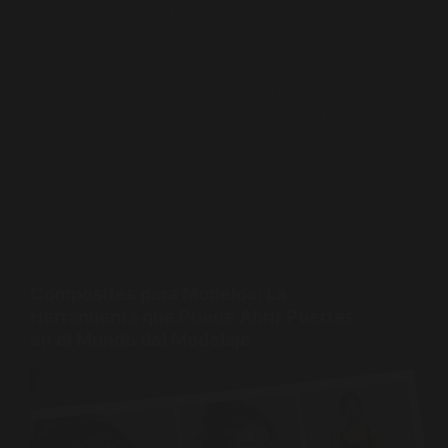
El mundo del cine ha explorado múltiples
facetas de la vida, y una de las más
fascinantes es la relación entre fotógrafos
y modelos. Estas películas a menudo
ofrecen una visión intrigante de la moda, la
creatividad y las complejidades…
PABLO PENA
JULIO 2, 2026
FOTOGRAFÍA
Composites para Modelos: La
Herramienta que Puede Abrir Puertas
en el Mundo del Modelaje