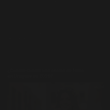
frecuencia cuando comparto fotografías o
muestro parte de mi equipo es: ¿qué
disparador de flash utilizás? Después de
muchos años trabajando en fotografía,
aprendí que los pequeños detalles del
equipo pueden hacer una…
PABLO PENA
JULIO 9, 2026
BODAS
,
FOTOGRAFÍA
¿Cuánto cuesta una sesión de fotos
en Uruguay en 2026?