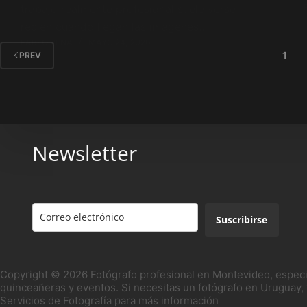
trabajo realmente profesional suele verse
recién cuando llegan las imágenes…
PABLO PENA
MAYO 24, 2026
1
PREV
Newsletter
Suscribirse
Copyright © 2026 Fotógrafo profesional en Montevideo, especi
quinceañeras y eventos. Si necesitas un fotógrafo en Uruguay, 
Servicios de Fotografía
para más información