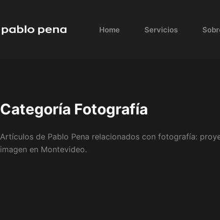
Skip
to
Home
Servicios
Sobr
content
Categoría
Fotografía
Artículos de Pablo Pena relacionados con fotografía: proye
imagen en Montevideo.