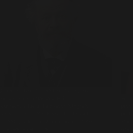
¿Quién fue Félix Nadar? Félix Nadar, cuyo
nombre real era Gaspard-Félix
En el
Tournachon, fue un innovador fotógrafo
produ
francés del siglo XIX. Nació el 6 de abril
prof
de 1820 y falleció el 21 de marzo de 1910.
Mucha
Su legado en el mundo…
una a