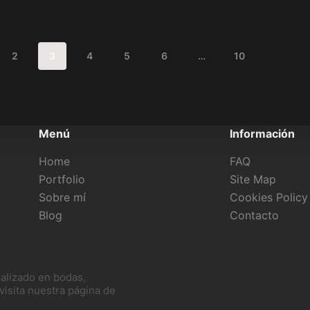
PABLO PENA
MAYO 23, 2026
ante
un a
PABLO
2
3
4
5
6
…
10
Menú
Información
Home
FAQ
Portfolio
Site Map
Sobre mí
Cookies Policy
Blog
Contacto
alizado en bodas,
visita nuestra página de