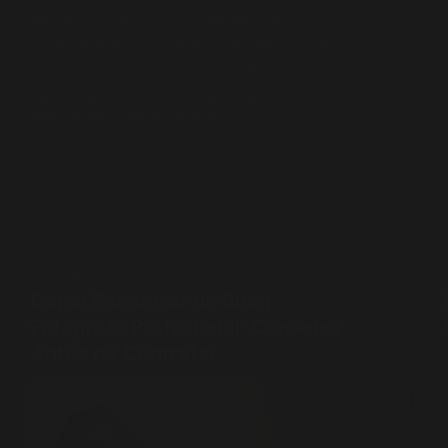
alto perfil, no todo lo que brilla es oro… y
no toda foto con flash es buena. En galas,
premiaciones y reconocimientos que se
repiten año tras año, hay un patrón que…
PABLO PENA
MAYO 28, 2026
FOTOGRAFÍA
Cómo Encontrar un Buen
Fotógrafo Profesional: Consejos
Antes de Contratar