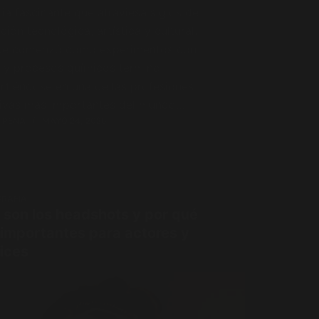
ria fascinante que atraviesa siglos de
ción tecnológica, artística y cultural.
ue comenzó como experimentos con
z y procesos químicos terminó
rtiéndose en una de las profesiones
tivas más importantes del mundo…
 PENA
MAYO 24, 2026
RAFÍA
 son los headshots y por qué
 importantes para actores y
rices