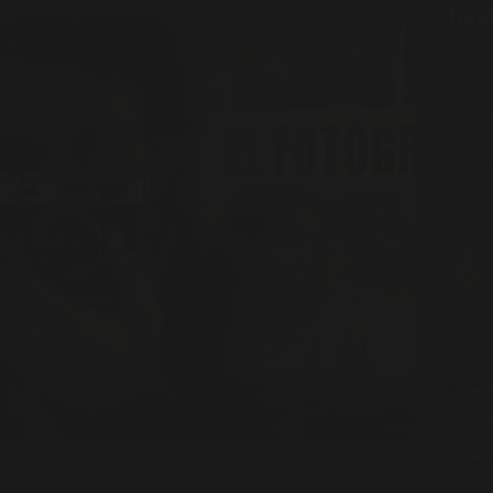
hast
Las películas relacionadas con fotografía
suelen generar un interés especial entre
La pr