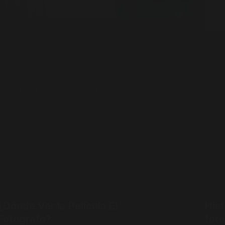
No todo el que anda con una cámara es
fotógrafo. Y no todo el que aparece
Much
acreditado en un evento sabe realmente
que 
lo que está haciendo. En muchos desfiles,
una c
lanzamientos, fiestas y pseudo eventos
del 
“VIP”, hay personajes que parecen más…
años 
PABLO PENA
MAYO 28, 2026
decir
casi
PABLO
FOTOGRAFÍA
FOTOG
¿Dónde Ver la Película El
Hist
Fotógrafo?
fotó