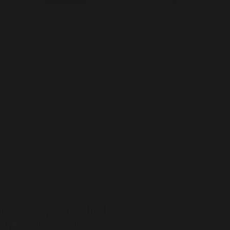
os fotógrafos principiantes creen
para hacer buenas fotos necesitan
ámara full frame o el último modelo
mercado. Pero después de más de 25
trabajando en fotografía, puedo
 algo muy claro: la diferencia real
 nunca…
 PENA
MAYO 28, 2026
RAFÍA
oria de la profesión de
grafo: desde sus inicios