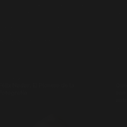
fotógrafos, filmmakers y amantes de las
histo
historias visuales. El Fotógrafo es una de
evolu
esas producciones que combina arte,
Lo q
drama y el poder de las imágenes para
la lu
contar una historia…
convi
PABLO PENA
MAYO 24, 2026
crea
PABLO
FOTOGRAFÍA
FOTOG
Félix Nadar: El Pionero de la
Qué
Fotografía
son
act