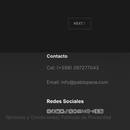
s incluso de conocer personalmente a
ctor o…
 PENA
MAYO 23, 2026
NEXT
Contacto
Cel: (+598) 097277043
Email: info@pablopena.com
Redes Sociales
Términos y Condiciones|
Politicas de Privacidad