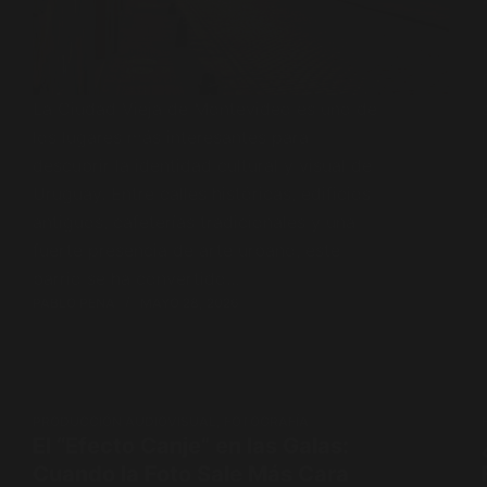
La Ciudad Vieja de Montevideo es uno de
los lugares más interesantes para
descubrir la identidad cultural y visual de
Uruguay. Entre calles históricas, edificios
antiguos, cafeterías tradicionales y una
fuerte presencia de arte urbano, este
barrio se ha convertido…
PABLO PENA
MAYO 28, 2026
PRODUCCIÓN AUDIOVISUAL
,
FOTOGRAFÍA
El “Efecto Canje” en las Galas:
Cuando la Foto Sale Más Cara