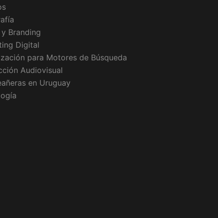
os
afía
 y Branding
ing Digital
ización para Motores de Búsqueda
ción Audiovisual
eañeras en Uruguay
logía