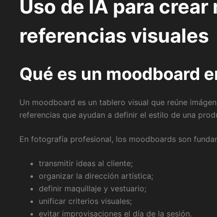
Uso de IA para crea
referencias visuales
Qué es un moodboard en
Un moodboard es un tablero visual que reúne imágenes
referencias que ayudan a definir el estilo de una prod
En fotografía profesional, los moodboards son funda
transmitir ideas al cliente;
organizar la dirección artística;
definir maquillaje y vestuario;
unificar criterios visuales;
evitar improvisaciones el día de la sesión.