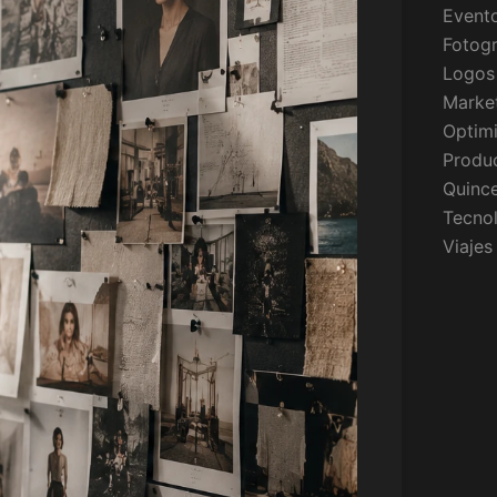
Event
Fotogr
Logos
Market
Optim
Produc
Quinc
Tecno
Viajes