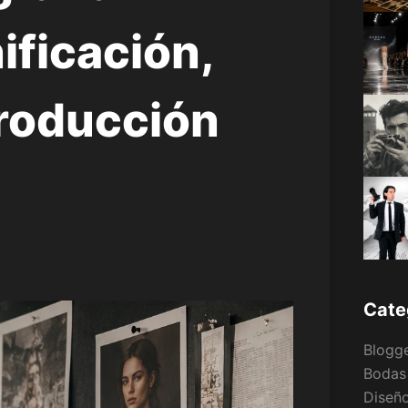
ificación,
roducción
Cate
Blogg
Bodas
Diseño