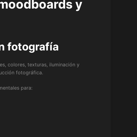
r moodboards y
 fotografía
, colores, texturas, iluminación y
ucción fotográfica.
mentales para: