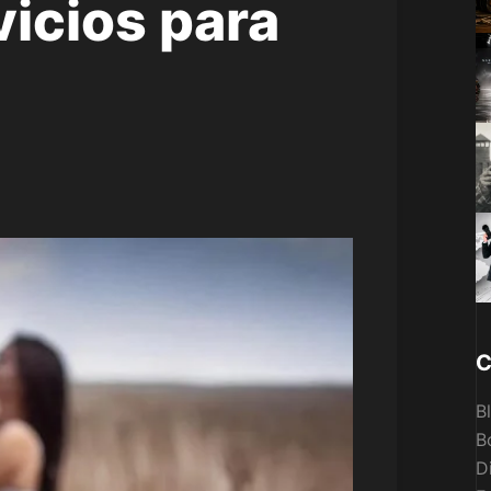
icios para
C
B
B
D