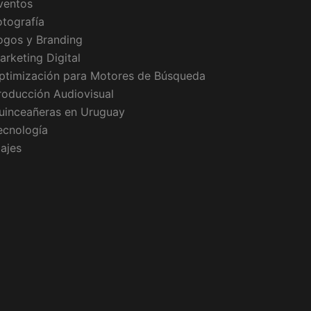
ventos
otografía
ogos y Branding
arketing Digital
ptimización para Motores de Búsqueda
roducción Audiovisual
uinceañeras en Uruguay
ecnología
iajes