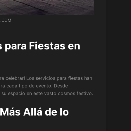
.COM
s para Fiestas en
a celebrar! Los servicios para fiestas han
ara cada tipo de evento. Desde
su espacio en este vasto cosmos festivo.
¡Más Allá de lo