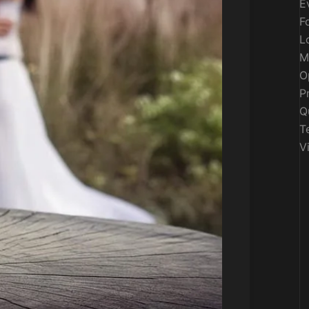
E
F
L
M
O
P
Q
T
V