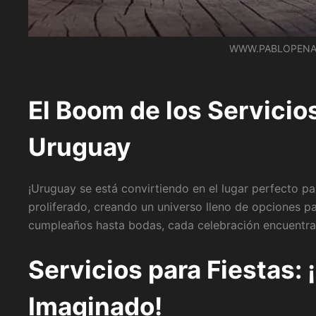
WWW.PABLOPENA
El Boom de los Servicio
Uruguay
¡Uruguay se está convirtiendo en el lugar perfecto par
proliferado, creando un universo lleno de opciones p
cumpleaños hasta bodas, cada celebración encuentra 
Servicios para Fiestas: 
Imaginado!