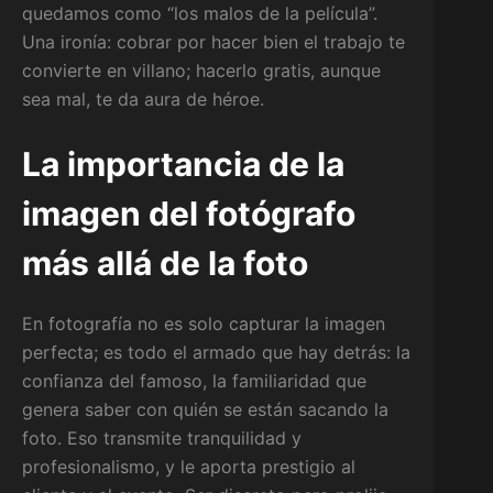
quedamos como “los malos de la película”.
Una ironía: cobrar por hacer bien el trabajo te
convierte en villano; hacerlo gratis, aunque
sea mal, te da aura de héroe.
La importancia de la
imagen del fotógrafo
más allá de la foto
En fotografía no es solo capturar la imagen
perfecta; es todo el armado que hay detrás: la
confianza del famoso, la familiaridad que
genera saber con quién se están sacando la
foto. Eso transmite tranquilidad y
profesionalismo, y le aporta prestigio al