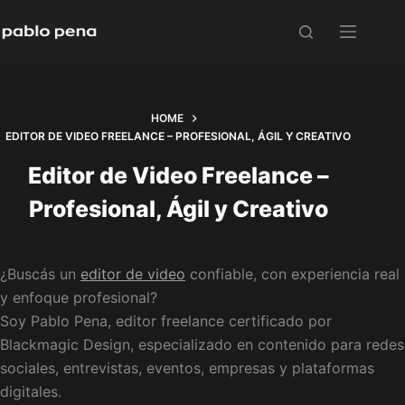
Skip
to
content
HOME
EDITOR DE VIDEO FREELANCE – PROFESIONAL, ÁGIL Y CREATIVO
Editor de Video Freelance –
Profesional, Ágil y Creativo
¿Buscás un
editor de video
confiable, con experiencia real
y enfoque profesional?
Soy Pablo Pena, editor freelance certificado por
Blackmagic Design, especializado en contenido para redes
sociales, entrevistas, eventos, empresas y plataformas
digitales.