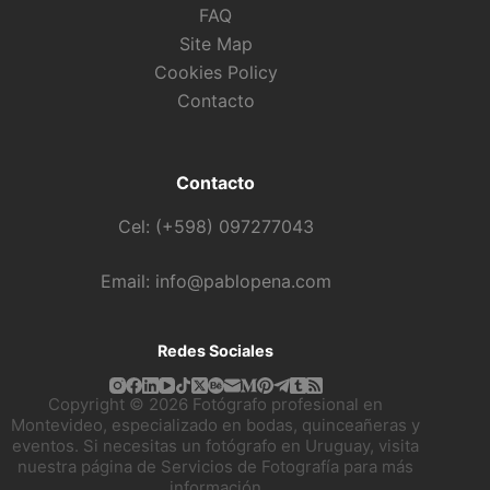
FAQ
Site Map
Cookies Policy
Contacto
Contacto
Cel: (+598) 097277043
Email: info@pablopena.com
Redes Sociales
Copyright © 2026 Fotógrafo profesional en
Montevideo, especializado en bodas, quinceañeras y
eventos. Si necesitas un fotógrafo en Uruguay, visita
nuestra página de
Servicios de Fotografía
para más
información