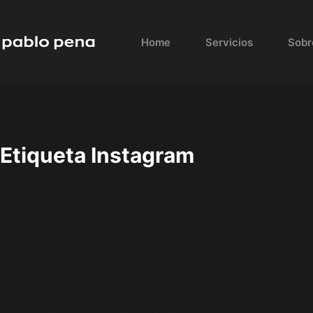
Skip
to
Home
Servicios
Sobr
content
Etiqueta
Instagram
MARKETING DIGITAL
Acceso Compartido de