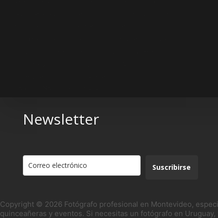
¿Alguna vez necesitaste que alguien te
ayudara a publicar contenido o responder
mensajes en Instagram sin darle tu
contraseña? Con Acceso Compartido, ya
es posible trabajar en equipo de forma
segura y eficiente. Qué es el Acceso
Compartido de Instagram…
PABLO PENA
JULIO 9, 2026
Newsletter
Suscribirse
Copyright © 2026 Fotógrafo profesional en Montevideo, especi
quinceañeras y eventos. Si necesitas un fotógrafo en Uruguay, 