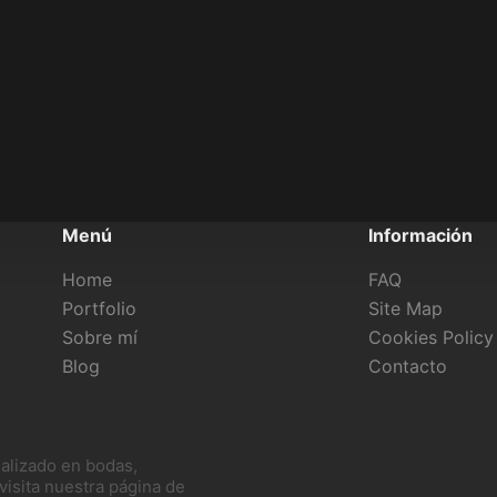
Menú
Información
Home
FAQ
Portfolio
Site Map
Sobre mí
Cookies Policy
Blog
Contacto
alizado en bodas,
visita nuestra página de