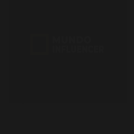
El diseño del logo de Mundo Influencer representa
una identidad moderna, minimalista y dorada. Lo
concebí para reflejar profesionalismo, elegancia y
adaptabilidad digital, manteniendo una estética clara
y contemporánea que resalta tanto en web como en
medios audiovisuales. En este…