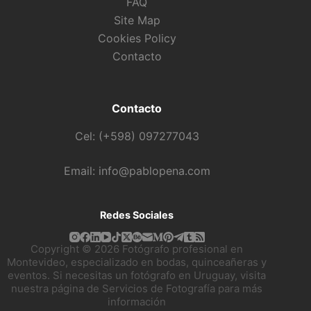
FAQ
Site Map
Cookies Policy
Contacto
Contacto
Cel: (+598) 097277043
Email: info@pablopena.com
Redes Sociales
Copyright © 2026 Fotógrafo profesional en
Montevideo, especializado en bodas, quinceañeras y
eventos. Si necesitas un fotógrafo en Uruguay, visita
nuestra página de
Servicios de Fotografía
para más
información