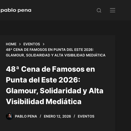
Skip
to
content
HOME
EVENTOS
48ª CENA DE FAMOSOS EN PUNTA DEL ESTE 2026:
GLAMOUR, SOLIDARIDAD Y ALTA VISIBILIDAD MEDIÁTICA
48ª Cena de Famosos en
Punta del Este 2026:
Glamour, Solidaridad y Alta
Visibilidad Mediática
PABLO PENA
ENERO 12, 2026
EVENTOS