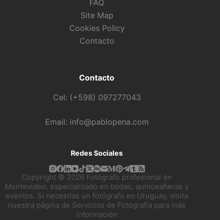
FAQ
Site Map
Cookies Policy
Contacto
Contacto
Cel: (+598) 097277043
Email: info@pablopena.com
Redes Sociales
Copyright © 2026 Fotógrafo profesional en
Montevideo, especializado en bodas, quinceañeras y
eventos. Si necesitas un fotógrafo en Uruguay, visita
nuestra página de
Servicios de Fotografía
para más
información