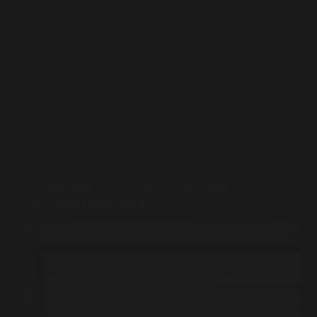
generan consultas, no venden y no crecen.
El problema no siempre es el producto ni el
precio: es cómo se presentan online y qué
tan visibles son.…
PABLO PENA
MAYO 12, 2026
MARKETING DIGITAL
,
OPTIMIZACIÓN PARA MOTORES
DE BÚSQUEDA
Google Ads vs SEO en 2026: ¿qué
conviene realmente?