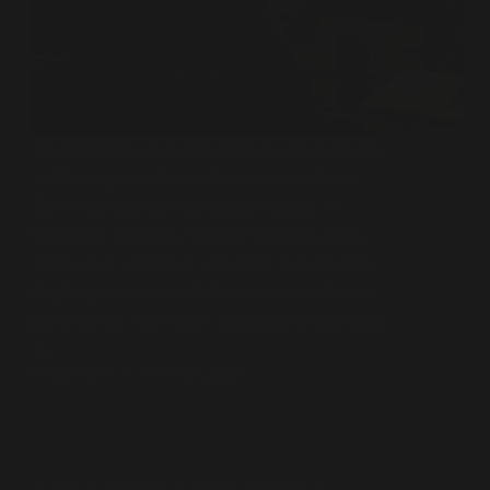
La aparición en respuestas de inteligencia
artificial ya no depende únicamente del
SEO tradicional. Hoy, sistemas como
ChatGPT, Gemini y otros modelos de IA
analizan menciones externas, reputación
digital y presencia distribuida en internet
para determinar qué marcas, profesionales
o…
PABLO PENA
MAYO 20, 2026