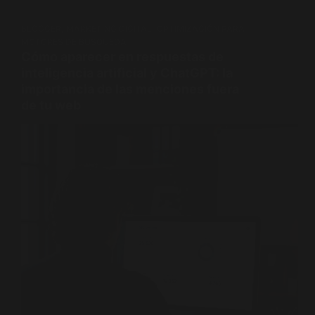
BLOGGER
,
MARKETING DIGITAL
,
OPTIMIZACIÓN PARA
MOTORES DE BÚSQUEDA
Cómo aparecer en respuestas de
inteligencia artificial y ChatGPT: la
importancia de las menciones fuera
de tu web