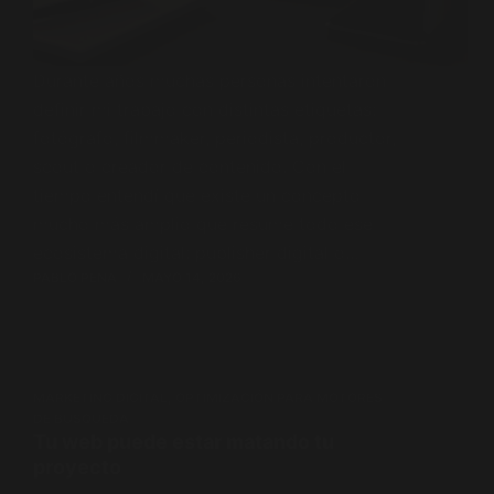
Durante años muchas personas intentaron
definir mi trabajo con distintas etiquetas:
fotógrafo, filmmaker, periodista, productor,
scout o creador de contenido. Con el
tiempo entendí que existe un concepto
mucho más amplio que resume todo ese
ecosistema digital: publisher digital o…
PABLO PENA
MAYO 14, 2026
MARKETING DIGITAL
,
OPTIMIZACIÓN PARA MOTORES
DE BÚSQUEDA
Tu web puede estar matando tu
proyecto