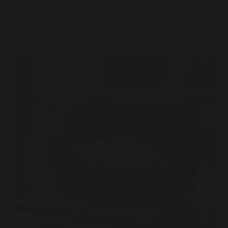
BLOGGER
,
FOTOGRAFÍA
,
MARKETING DIGITAL
,
OPTIMIZACIÓN PARA MOTORES DE BÚSQUEDA
Publisher digital vs influencer:
construir audiencia más allá de las
redes