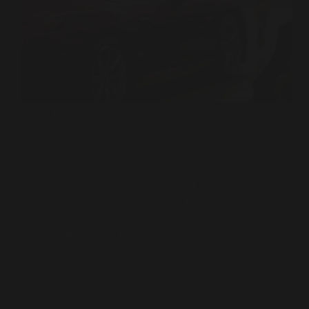
Durante los últimos años veo un fenómeno
repetido en Uruguay: fotógrafos que se
presentan como “contratados” cuando en
realidad trabajan gratis o a cambio de una
entrada. Y esto no solo ocurre entre
quienes recién empiezan. También sucede
con colegas…
PABLO PENA
ENERO 9, 2026