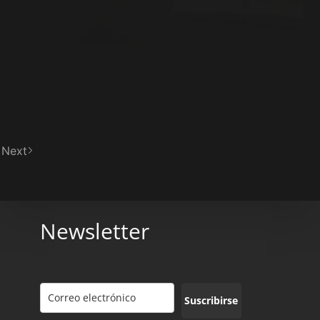
El SEO para periodistas (Search Engine
Optimization) es esencial para destacar en
el periodismo digital moderno. No basta
con crear buenas noticias o reportajes;
también es crucial que los contenidos estén
optimizados para que Google y otros
Next
motores de búsqueda…
PABLO PENA
ENERO 3, 2026
Newsletter
Suscribirse