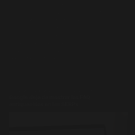
En un entorno digital saturado de
publicaciones, blogs y notas que no logran
posicionarse ni generar resultados, el
contenido dejó de ser una cuestión de
cantidad para convertirse en una
herramienta estratégica. Hoy, escribir bien
no alcanza: es necesario entender…
PABLO PENA
JUNIO 15, 2026
OPTIMIZACIÓN PARA MOTORES DE BÚSQUEDA
Google deja de mostrar las FAQ
enriquecidas en las SERPs