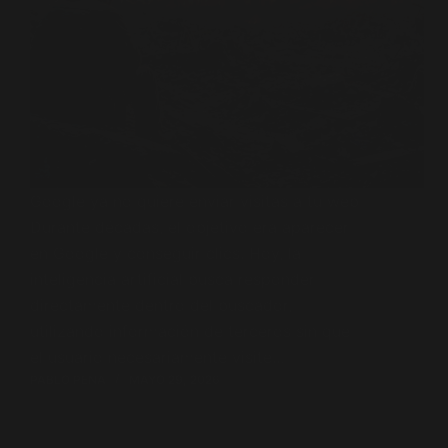
Google ya no quiere enviar visitas a tu web
Durante décadas, el objetivo era aparecer
en Google y conseguir clics. Hoy, la
inteligencia artificial busca responder
directamente dentro del buscador,
utilizando información de terceros sin que
el usuario necesariamente visite…
PABLO PENA
MAYO 29, 2026