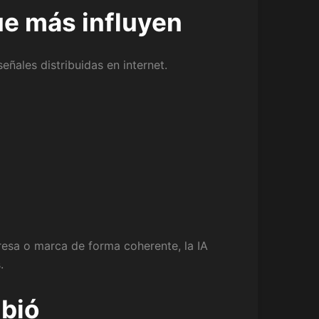
ue más influyen
señales distribuidas en internet.
resa o marca de forma coherente, la IA
.
mbió