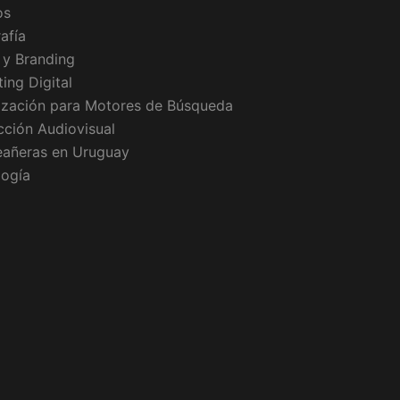
os
afía
 y Branding
ing Digital
ización para Motores de Búsqueda
ción Audiovisual
eañeras en Uruguay
logía