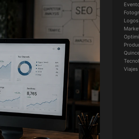
Event
Fotogr
Logos
Market
Optim
Produc
Quinc
Tecno
Viajes