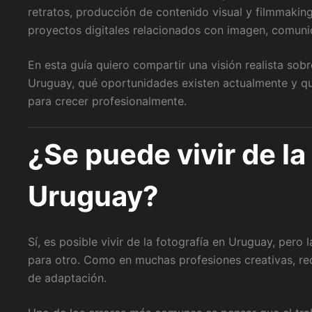
retratos, producción de contenido visual y filmmaking
proyectos digitales relacionados con imagen, comuni
En esta guía quiero compartir una visión realista so
Uruguay, qué oportunidades existen actualmente y q
para crecer profesionalmente.
¿Se puede vivir de la
Uruguay?
Sí, es posible vivir de la fotografía en Uruguay, pero
para otro. Como en muchas profesiones creativas, re
de adaptación.