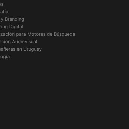
os
afía
 y Branding
ing Digital
ización para Motores de Búsqueda
ción Audiovisual
eañeras en Uruguay
logía