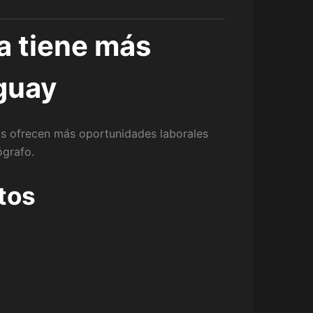
ía tiene más
uguay
as ofrecen más oportunidades laborales
ógrafo.
tos