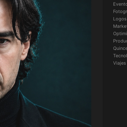
Event
Fotogr
Logos
Market
Optim
Produc
Quinc
Tecno
Viajes