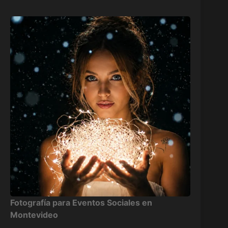
Fotografía para Eventos Sociales en
Montevideo