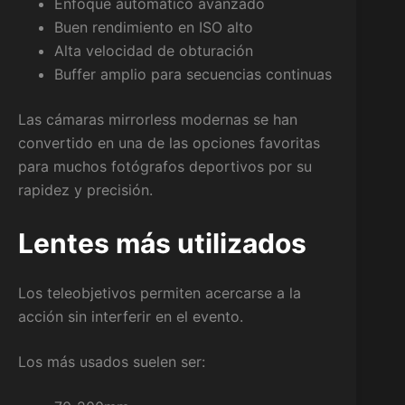
Enfoque automático avanzado
Buen rendimiento en ISO alto
Alta velocidad de obturación
Buffer amplio para secuencias continuas
Las cámaras mirrorless modernas se han
convertido en una de las opciones favoritas
para muchos fotógrafos deportivos por su
rapidez y precisión.
Lentes más utilizados
Los teleobjetivos permiten acercarse a la
acción sin interferir en el evento.
Los más usados suelen ser: