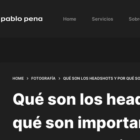
Skip
to
Home
Servicios
Sobr
content
HOME
FOTOGRAFÍA
QUÉ SON LOS HEADSHOTS Y POR QUÉ S
Qué son los hea
qué son importa