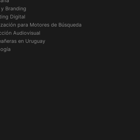
afía
 y Branding
ing Digital
ización para Motores de Búsqueda
ción Audiovisual
eañeras en Uruguay
logía