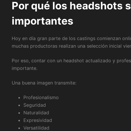
Por qué los headshots 
importantes
Hoy en día gran parte de los castings comienzan onli
muchas productoras realizan una selección inicial vien
Por eso, contar con un headshot actualizado y profes
importante.
Una buena imagen transmite:
Profesionalismo
Seguridad
Naturalidad
Expresividad
Versatilidad