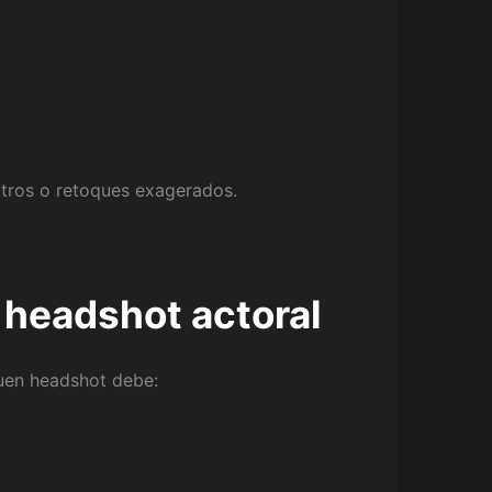
iltros o retoques exagerados.
headshot actoral
 buen headshot debe: