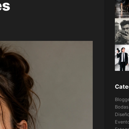
es
Cate
Blogg
Bodas
Diseño
Event