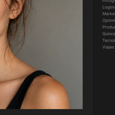
Fotogr
Logos
Market
Optim
Produc
Quinc
Tecno
Viajes