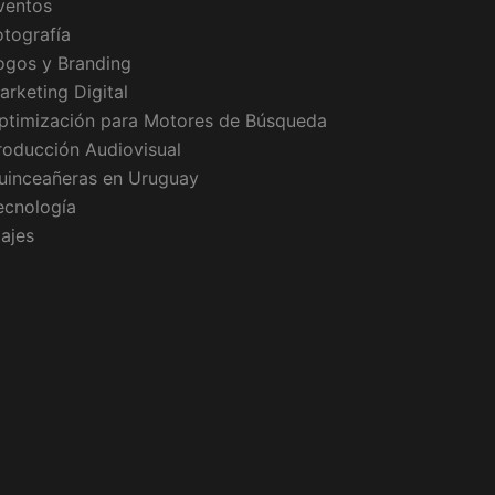
ventos
otografía
ogos y Branding
arketing Digital
ptimización para Motores de Búsqueda
roducción Audiovisual
uinceañeras en Uruguay
ecnología
iajes