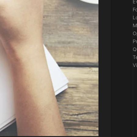
E
F
L
M
O
P
Q
T
V