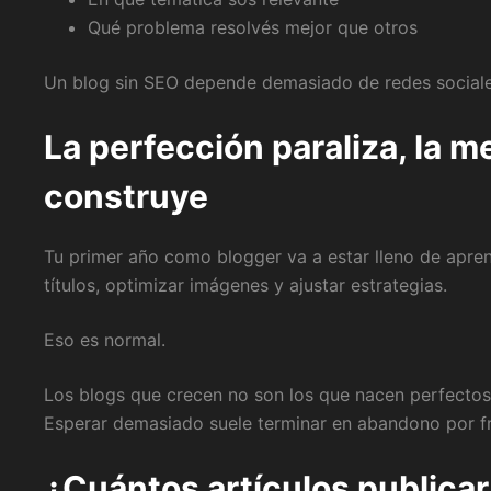
Qué problema resolvés mejor que otros
Un blog sin SEO depende demasiado de redes sociales,
La perfección paraliza, la 
construye
Tu primer año como blogger va a estar lleno de aprend
títulos, optimizar imágenes y ajustar estrategias.
Eso es normal.
Los blogs que crecen no son los que nacen perfectos
Esperar demasiado suele terminar en abandono por fr
¿Cuántos artículos publica