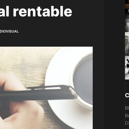
al rentable
DIOVISUAL
C
B
B
D