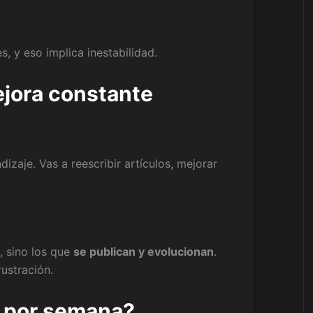
 y eso implica inestabilidad.
mejora constante
izaje. Vas a reescribir artículos, mejorar
, sino los que
se publican y evolucionan
.
ustración.
r por semana?