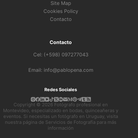
Site Map
Cookies Policy
Contacto
Contacto
Cel: (+598) 097277043
Email: info@pablopena.com
Redes Sociales
Copyright © 2026 Fotógrafo profesional en
Montevideo, especializado en bodas, quinceañeras y
eventos. Si necesitas un fotógrafo en Uruguay, visita
nuestra página de
Servicios de Fotografía
para más
información