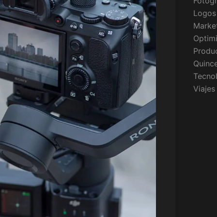
Fotogr
Logos
Market
Optim
Produc
Quinc
Tecno
Viajes