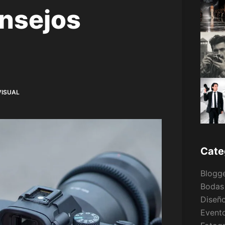
onsejos
VISUAL
Cate
Blogg
Bodas
Diseño
Event