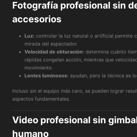
Fotografía profesional sin 
accesorios
Luz:
controlar la luz natural o artificial permite 
mirada del espectador.
Velocidad de obturación:
determina cuánto tiem
rápidas congelan acción, mientras que velocida
movimiento.
Lentes luminosos:
ayudan, pero la técnica es l
Incluso sin el equipo más caro, se pueden lograr res
aspectos fundamentales.
Video profesional sin gimbal
humano