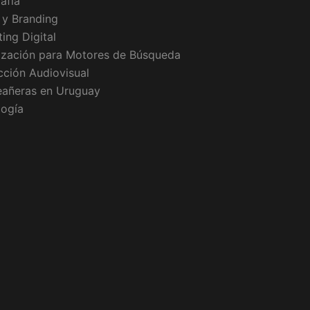
afía
 y Branding
ing Digital
ización para Motores de Búsqueda
ción Audiovisual
eañeras en Uruguay
logía