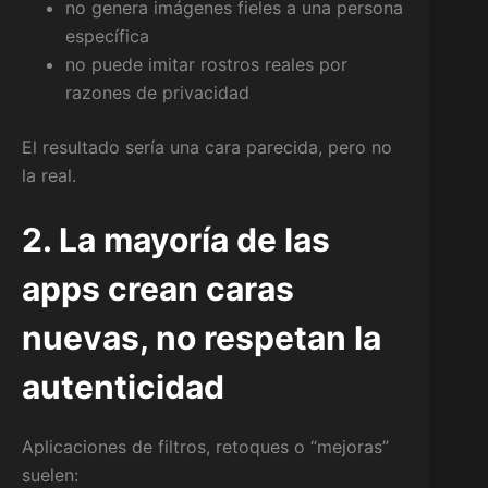
no genera imágenes fieles a una persona
específica
no puede imitar rostros reales por
razones de privacidad
El resultado sería una cara parecida, pero no
la real.
2. La mayoría de las
apps crean caras
nuevas, no respetan la
autenticidad
Aplicaciones de filtros, retoques o “mejoras”
suelen: