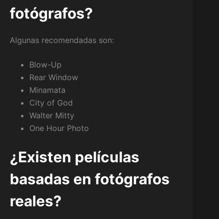
fotógrafos?
Algunas recomendadas son:
Blow-Up
Rear Window
Minamata
City of God
Walter Mitty
One Hour Photo
¿Existen películas
basadas en fotógrafos
reales?