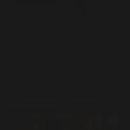
Cuando hablamos de negro, imaginamos
algo oscuro, profundo, elegante. Pero el
negro más negro que existe no es solo un
color: es una experiencia visual tan extrema
que puede confundir al cerebro. Se llama
Vantablack, y es capaz de absorber…
PABLO PENA
MAYO 22, 2026
PRODUCCIÓN AUDIOVISUAL
Tati Luna y el impacto de la imagen en
la nueva era digital