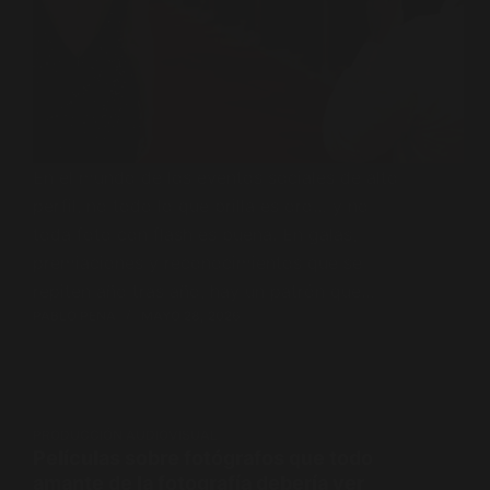
En el mundo de los eventos sociales de alto
perfil, no todo lo que brilla es oro… y no
toda foto con flash es buena. En galas,
premiaciones y reconocimientos que se
repiten año tras año, hay un patrón que…
PABLO PENA
MAYO 28, 2026
PRODUCCIÓN AUDIOVISUAL
Películas sobre fotógrafos que todo
amante de la fotografía debería ver