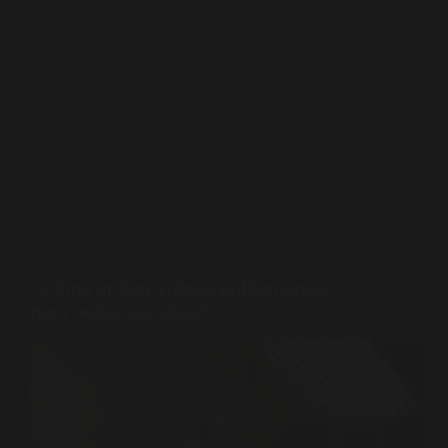
conexión muy especial. Muchas películas
utilizaron fotógrafos como protagonistas
porque la cámara representa observación,
misterio, arte y hasta obsesión. A través de
estos personajes, el cine logró contar
historias intensas, emocionales y…
PABLO PENA
MAYO 24, 2026
PRODUCCIÓN AUDIOVISUAL
,
TECNOLOGÍA
¿Cómo grabar videos publicitarios
para redes sociales?