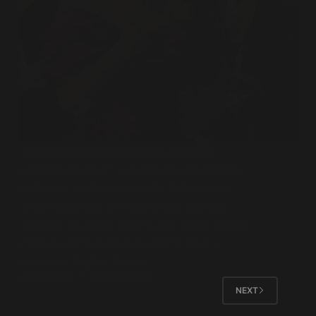
Entre flashes rectangulares clásicos,
estética premium y nostalgia editorial, la
película muestra un mundo fashion que
todavía parece vivir entre dos épocas.
Mirando El diablo viste a la moda 2 desde
mi lado como fotógrafo, filmmaker y
publisher digital, hubo…
PABLO PENA
MAYO 11, 2026
NEXT